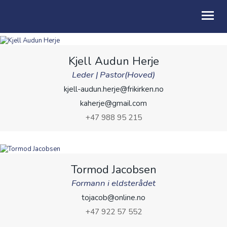
OM OSS
Kjell Audun Herje
Leder
|
Pastor(Hoved)
BLI MED
kjell-audun.herje@frikirken.no
KALENDER
kaherje@gmail.com
+47 988 95 215
GI / BLI GIVER
NYHETER
Tormod Jacobsen
Formann i eldsterådet
tojacob@online.no
+47 922 57 552