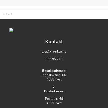
1 - 2
av
2
Kontakt
tveit@frikirken.no
988 95 215
Besøksadresse:
Topdalsveien 307
4658 Tveit
Postadresse:
Postboks 69
4699 Tveit