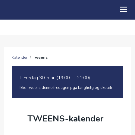
OM OSS
BLI MED
Kalender
/
Tweens
KALENDER
GI / BLI GIVER
Fredag 30. mai (19:00 — 21:00)
NYHETER
Ikke Tweens denne fredagen pga langhelg og skolefri.
TWEENS-kalender